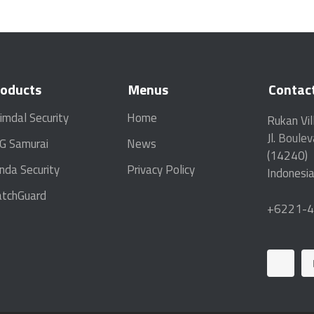
roducts
Menus
Contac
imdal Security
Home
Rukan Vil
Jl.
Boulev
G Samurai
News
(14240)
nda Security
Privacy Policy
Indonesia
tchGuard
+6221-4