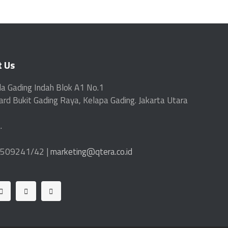
t Us
la Gading Indah Blok A1 No.1
ard
Bukit Gading Raya, Kelapa Gading. Jakarta Utara
.
509241/42 |
marketing@qtera.co.id