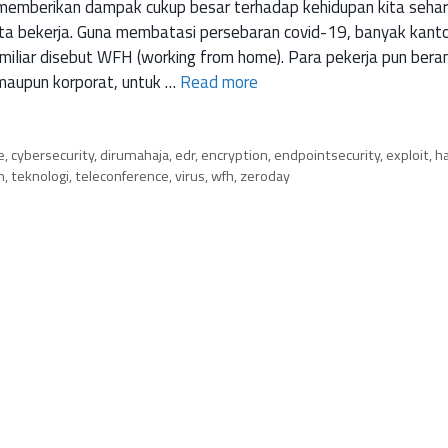
emberikan dampak cukup besar terhadap kehidupan kita sehari
ita bekerja. Guna membatasi persebaran covid-19, banyak kant
miliar disebut WFH (working from home). Para pekerja pun bera
 maupun korporat, untuk …
Read more
e
,
cybersecurity
,
dirumahaja
,
edr
,
encryption
,
endpointsecurity
,
exploit
,
ha
m
,
teknologi
,
teleconference
,
virus
,
wfh
,
zeroday