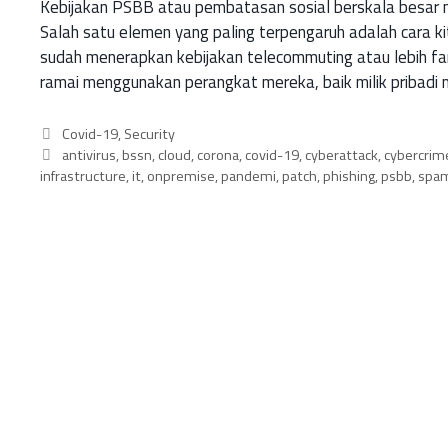
Kebijakan PSBB atau pembatasan sosial berskala besar m
Salah satu elemen yang paling terpengaruh adalah cara k
sudah menerapkan kebijakan telecommuting atau lebih fa
ramai menggunakan perangkat mereka, baik milik pribadi
Covid-19
,
Security
antivirus
,
bssn
,
cloud
,
corona
,
covid-19
,
cyberattack
,
cybercrim
infrastructure
,
it
,
onpremise
,
pandemi
,
patch
,
phishing
,
psbb
,
spa