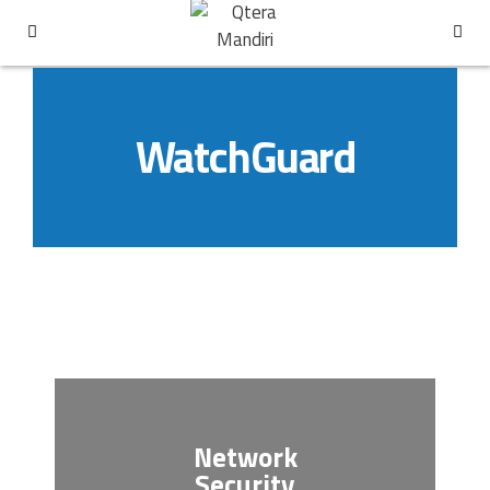
WatchGuard
Network
Security