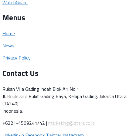
WatchGuard
Menus
Home
News
Privacy Policy
Contact Us
Rukan Villa Gading Indah Blok A1 No.1
Jl.
Boulevard
Bukit Gading Raya, Kelapa Gading. Jakarta Utara
(14240)
Indonesia.
+6221-4509241/42 |
marketing@qtera.co.id
Linkedin-in
Facebook
Twitter
Instagram