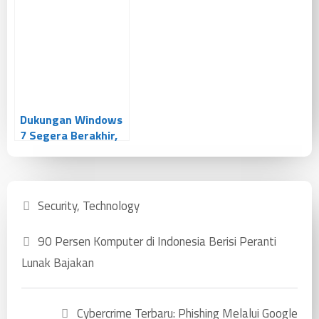
Ditemukan Di
Selama 30 Tahun:
Browser Firefox
Dari Barrotes
Sampai Wannacry
Dukungan Windows
7 Segera Berakhir,
Apa Yang Harus
Dilakukan ?
Security
,
Technology
90 Persen Komputer di Indonesia Berisi Peranti
Lunak Bajakan
Cybercrime Terbaru: Phishing Melalui Google