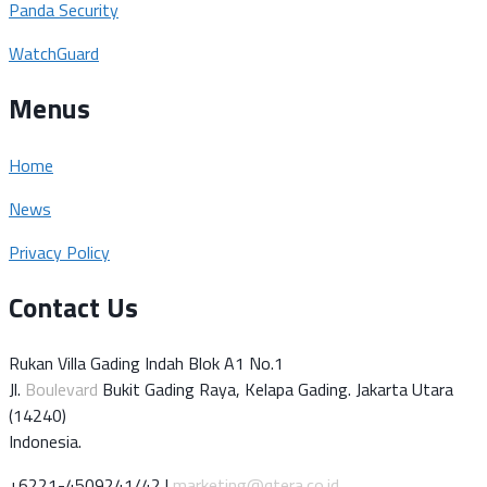
Panda Security
WatchGuard
Menus
Home
News
Privacy Policy
Contact Us
Rukan Villa Gading Indah Blok A1 No.1
Jl.
Boulevard
Bukit Gading Raya, Kelapa Gading. Jakarta Utara
(14240)
Indonesia.
+6221-4509241/42 |
marketing@qtera.co.id