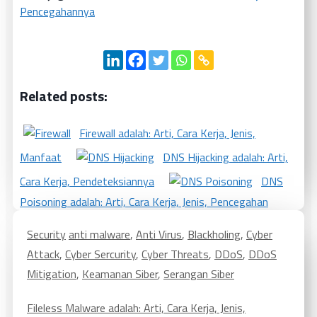
Pencegahannya
Related posts:
Firewall adalah: Arti, Cara Kerja, Jenis,
Manfaat
DNS Hijacking adalah: Arti,
Cara Kerja, Pendeteksiannya
DNS
Poisoning adalah: Arti, Cara Kerja, Jenis, Pencegahan
Security
anti malware
,
Anti Virus
,
Blackholing
,
Cyber
Attack
,
Cyber Sercurity
,
Cyber Threats
,
DDoS
,
DDoS
Mitigation
,
Keamanan Siber
,
Serangan Siber
Fileless Malware adalah: Arti, Cara Kerja, Jenis,