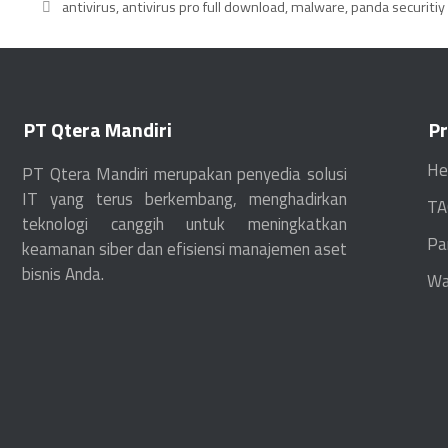
antivirus
,
antivirus pro full download
,
malware
,
panda securitiy
PT Qtera Mandiri
P
He
PT Qtera Mandiri merupakan penyedia solusi
IT yang terus berkembang, menghadirkan
TA
teknologi canggih untuk meningkatkan
Pa
keamanan siber dan efisiensi manajemen aset
bisnis Anda.
Wa