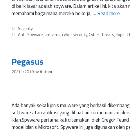
di balik layar adalah spyware. Dalam artikel ini, kita aka
memahami bagaimana mereka bekerja, …
Read more
Security
Anti-Spyware
,
antivirus
,
cyber security
,
Cyber Threats
,
Exploit 
Pegasus
20/11/2019
by
Author
Ada banyak sekali jenis malware yang berhasil dikemba
software atau aplikasi yang dibuat untuk memantau akt
iklan.Spyware pertama kali ditemukan oleh Gregor Feun
model bisnis Microsoft. Spyware ini juga digunakan oleh 