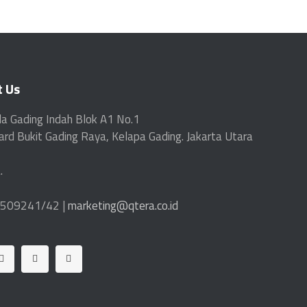
t Us
la Gading Indah Blok A1 No.1
ard
Bukit Gading Raya, Kelapa Gading. Jakarta Utara
.
509241/42 |
marketing@qtera.co.id