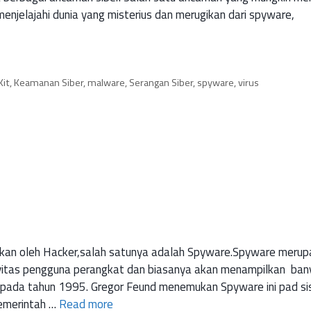
n menjelajahi dunia yang misterius dan merugikan dari spyware,
Kit
,
Keamanan Siber
,
malware
,
Serangan Siber
,
spyware
,
virus
ngkan oleh Hacker,salah satunya adalah Spyware.Spyware meru
ivitas pengguna perangkat dan biasanya akan menampilkan ban
d pada tahun 1995. Gregor Feund menemukan Spyware ini pad s
pemerintah …
Read more