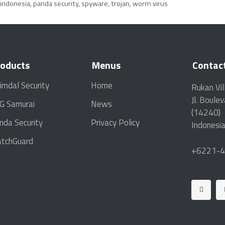
 indonesia
,
panda security
,
spyware
,
trojan
,
worm virus
roducts
Menus
Contac
imdal Security
Home
Rukan Vil
Jl.
Boulev
G Samurai
News
(14240)
nda Security
Privacy Policy
Indonesia
tchGuard
+6221-4