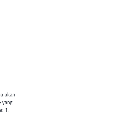
ia akan
e yang
: 1.