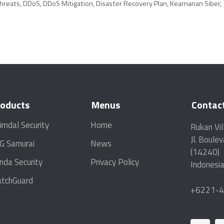
hreats
,
DDoS
,
DDoS Mitigation
,
Disaster Recovery Plan
,
Keamanan Siber
,
roducts
Menus
Contac
imdal Security
Home
Rukan Vil
Jl.
Boulev
G Samurai
News
(14240)
nda Security
Privacy Policy
Indonesia
tchGuard
+6221-4