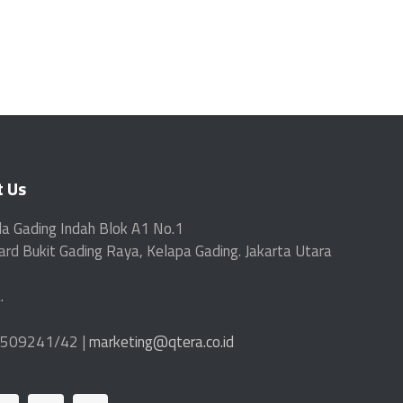
t Us
la Gading Indah Blok A1 No.1
ard
Bukit Gading Raya, Kelapa Gading. Jakarta Utara
.
509241/42 |
marketing@qtera.co.id