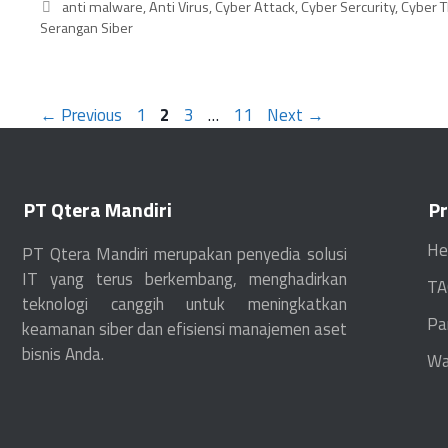
anti malware
,
Anti Virus
,
Cyber Attack
,
Cyber Sercurity
,
Cyber T
Serangan Siber
←
Previous
1
2
3
…
11
Next
→
PT Qtera Mandiri
P
He
PT Qtera Mandiri merupakan penyedia solusi
IT yang terus berkembang, menghadirkan
TA
teknologi canggih untuk meningkatkan
Pa
keamanan siber dan efisiensi manajemen aset
bisnis Anda.
Wa