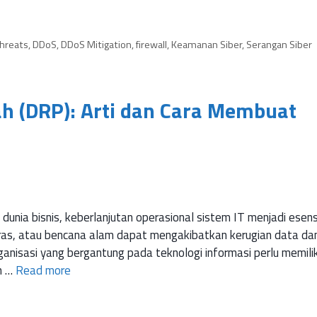
hreats
,
DDoS
,
DDoS Mitigation
,
firewall
,
Keamanan Siber
,
Serangan Siber
ah (DRP): Arti dan Cara Membuat
unia bisnis, keberlanjutan operasional sistem IT menjadi esensi
ras, atau bencana alam dapat mengakibatkan kerugian data da
rganisasi yang bergantung pada teknologi informasi perlu memilik
an …
Read more